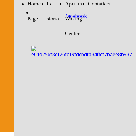
Home
La
Apri un
Contattaci
facebook
Page
storia
Waxing
Center